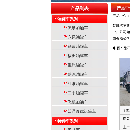
产品中
产品列表
产品中心：
油罐车系列
楚胜汽车集
流动加油车
业。公司始
东风油罐车
团有限公司
解放油罐车
◆ 因车型
福田油罐车
重汽油罐车
陕汽油罐车
江淮油罐车
二手油罐车
飞机加油车
车型
普通液体运输车
底盘
特种车系列
上户
消防车