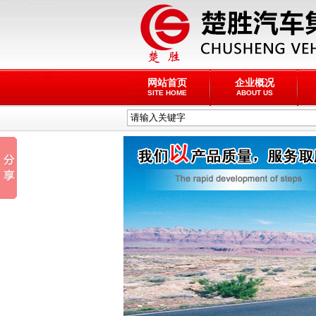
网站首页
企业概况
SITE HOME
ABOUT US