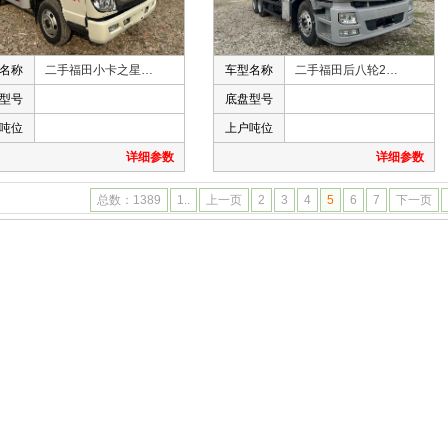
名称
二手福田小卡之星…
车型名称
二手福田后八轮2…
型号
底盘型号
吨位
上户吨位
详细参数
详细参数
总数：1389
1..
上一页
2
3
4
5
6
7
下一页