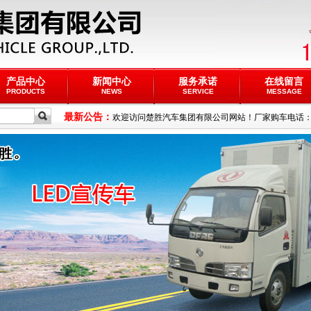
产品中心
新闻中心
服务承诺
在线留言
PRODUCTS
NEWS
SERVICE
MESSAGE
最新公告：
欢迎访问楚胜汽车集团有限公司网站！厂家购车电话：18