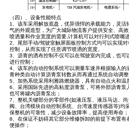
（四）、设备性能特点
1、该车采用解放底盘，优异强悍的承载能力，灵活
气的外观造型，为广大城际物流客户提供安全、高效
喷洒量和作业宽度的需要,计算机可以对行列式喷嘴
2、尾部手动/驾驶室触屏面板控制方式均可以实现
控制，从而实现了任意调节喷洒的宽度。
3、沥青的洒布控制不仅可以在驾驶室内完成，也可
进行控制；
4、该车的自动控制系统可以测量车速并根据输入的
青种类自动计算沥青泵转数从而再通过系统自动调整
5、加热系统采用利雅路燃烧器，具有自动点火和温
6、采用国际先进的高粘度沥青泵，可将外部沥青泵入
也可将罐内沥青泵出；
7、整机关键部分的零部件(如液压泵、液压马达、
阀、台湾模块自动控制系统、台湾速度传感器等)均
保整机的可靠性，减少设备故障率，提高使用寿命；
8、在保证不妨碍其它部分维修拆卸的前提下布置有
便操作；