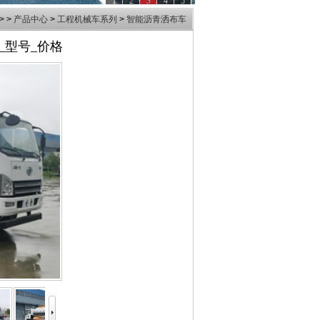
1
2
3
4
5
> >
产品中心
>
工程机械车系列
>
智能沥青洒布车
_型号_价格