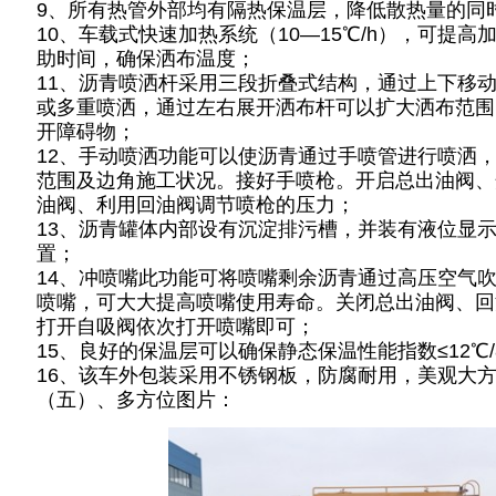
9、所有热管外部均有隔热保温层，降低散热量的同
10、车载式快速加热系统（10—15℃/h），可提
助时间，确保洒布温度；
11、沥青喷洒杆采用三段折叠式结构，通过上下移
或多重喷洒，通过左右展开洒布杆可以扩大洒布范围
开障碍物；
12、手动喷洒功能可以使沥青通过手喷管进行喷洒
范围及边角施工状况。接好手喷枪。开启总出油阀、
油阀、利用回油阀调节喷枪的压力；
13、沥青罐体内部设有沉淀排污槽，并装有液位显
置；
14、冲喷嘴此功能可将喷嘴剩余沥青通过高压空气
喷嘴，可大大提高喷嘴使用寿命。关闭总出油阀、回
打开自吸阀依次打开喷嘴即可；
15、良好的保温层可以确保静态保温性能指数≤12℃
16、该车外包装采用不锈钢板，防腐耐用，美观大
（五）、多方位图片：