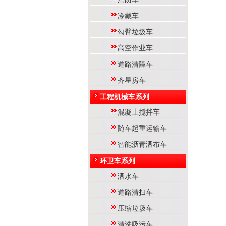
冷藏车
勾臂垃圾车
高空作业车
道路清障车
齐星房车
工程机械车系列
混凝土搅拌车
随车起重运输车
智能沥青洒布车
环卫车系列
洒水车
道路清扫车
压缩垃圾车
清洗吸污车