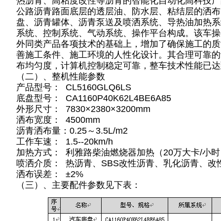
热沥青、高粘度改性等沥青的智能化自动化高科技产
公路沥青路面底层的透层油、防水层、粘结层的洒布
盘、沥青罐体、沥青泵送及喷洒系统、导热油加热系
系统、控制系统、气动系统、操作平台构成。该车操
外同类产品各项技术的基础上，增加了确保施工的质
善施工条件、施工环境的人性化设计。其合理可靠的
布均匀度，计算机控制稳定可靠，整车技术性能已达
（二）、整机性能参数
产品型号： CL5160GLQ6LS
底盘型号： CA1160P40K62L4BE6A85
外形尺寸： 7830×2380×3200mm
洒布宽度： 4500mm
沥青洒布量：0.25～3.5L/m2
工作车速： 1.5--20km/h
加热方式： 利雅路柴油燃烧器加热（20万大卡/小
喷洒介质： 热沥青、SBS改性沥青、乳化沥青、改
洒布误差： ±2%
（三）、主要配件参数见下表：